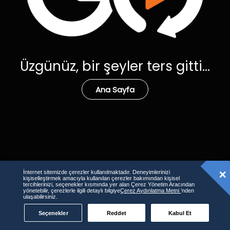
Üzgünüz, bir şeyler ters gitti...
Ana Sayfa
İnternet sitemizde çerezler kullanılmaktadır. Deneyimlerinizi
kişiselleştirmek amacıyla kullanılan çerezler bakımından kişisel
tercihlerinizi, seçenekler kısmında yer alan Çerez Yönetim Aracından
yönetebilir, çerezlerle ilgili detaylı bilgiye
Çerez Aydınlatma Metni
’nden
ulaşabilirsiniz.
Seçenekler
Reddet
Kabul Et