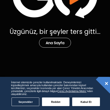
Üzgünüz, bir şeyler ters gitti...
Ana Sayfa
İnternet sitemizde çerezler kullanılmaktadır. Deneyimlerinizi
kişiselleştirmek amacıyla kullanılan çerezler bakımından kişisel
tercihlerinizi, seçenekler kısmında yer alan Çerez Yönetim Aracından
yönetebilir, çerezlerle ilgili detaylı bilgiye
Çerez Aydınlatma Metni
’nden
ulaşabilirsiniz.
Seçenekler
Reddet
Kabul Et