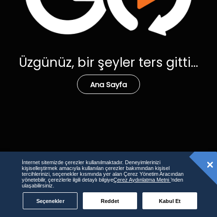
Üzgünüz, bir şeyler ters gitti...
Ana Sayfa
İnternet sitemizde çerezler kullanılmaktadır. Deneyimlerinizi
kişiselleştirmek amacıyla kullanılan çerezler bakımından kişisel
tercihlerinizi, seçenekler kısmında yer alan Çerez Yönetim Aracından
yönetebilir, çerezlerle ilgili detaylı bilgiye
Çerez Aydınlatma Metni
’nden
ulaşabilirsiniz.
Seçenekler
Reddet
Kabul Et