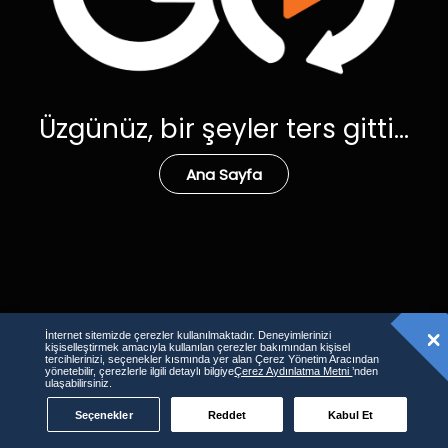
Üzgünüz, bir şeyler ters gitti...
Ana Sayfa
İnternet sitemizde çerezler kullanılmaktadır. Deneyimlerinizi
kişiselleştirmek amacıyla kullanılan çerezler bakımından kişisel
tercihlerinizi, seçenekler kısmında yer alan Çerez Yönetim Aracından
yönetebilir, çerezlerle ilgili detaylı bilgiye
Çerez Aydınlatma Metni
’nden
ulaşabilirsiniz.
Seçenekler
Reddet
Kabul Et