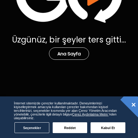
Üzgünüz, bir şeyler ters gitti...
Ana Sayfa
İnternet sitemizde çerezler kullanılmaktadır. Deneyimlerinizi
kişiselleştirmek amacıyla kullanılan çerezler bakımından kişisel
tercihlerinizi, seçenekler kısmında yer alan Çerez Yönetim Aracından
yönetebilir, çerezlerle ilgili detaylı bilgiye
Çerez Aydınlatma Metni
’nden
ulaşabilirsiniz.
Seçenekler
Reddet
Kabul Et