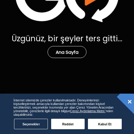
Üzgünüz, bir şeyler ters gitti...
Ana Sayfa
İnternet sitemizde çerezler kullanılmaktadır. Deneyimlerinizi
kişiselleştirmek amacıyla kullanılan çerezler bakımından kişisel
tercihlerinizi, seçenekler kısmında yer alan Çerez Yönetim Aracından
yönetebilir, çerezlerle ilgili detaylı bilgiye
Çerez Aydınlatma Metni
’nden
ulaşabilirsiniz.
Seçenekler
Reddet
Kabul Et