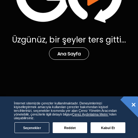
Üzgünüz, bir şeyler ters gitti...
Ana Sayfa
İnternet sitemizde çerezler kullanılmaktadır. Deneyimlerinizi
kişiselleştirmek amacıyla kullanılan çerezler bakımından kişisel
tercihlerinizi, seçenekler kısmında yer alan Çerez Yönetim Aracından
yönetebilir, çerezlerle ilgili detaylı bilgiye
Çerez Aydınlatma Metni
’nden
ulaşabilirsiniz.
Seçenekler
Reddet
Kabul Et