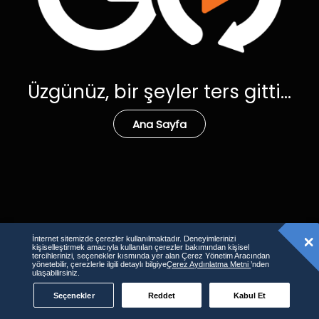
Üzgünüz, bir şeyler ters gitti...
Ana Sayfa
İnternet sitemizde çerezler kullanılmaktadır. Deneyimlerinizi
kişiselleştirmek amacıyla kullanılan çerezler bakımından kişisel
tercihlerinizi, seçenekler kısmında yer alan Çerez Yönetim Aracından
yönetebilir, çerezlerle ilgili detaylı bilgiye
Çerez Aydınlatma Metni
’nden
ulaşabilirsiniz.
Seçenekler
Reddet
Kabul Et