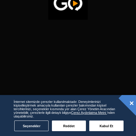
İnternet sitemizde çerezler kullanılmaktadır. Deneyimlerinizi
kişiselleştirmek amacıyla kullanılan çerezler bakımından kişisel
tercihlerinizi, seçenekler kısmında yer alan Çerez Yönetim Aracından
yönetebilir, çerezlerle ilgili detaylı bilgiye
Çerez Aydınlatma Metni
’nden
ulaşabilirsiniz.
Seçenekler
Reddet
Kabul Et