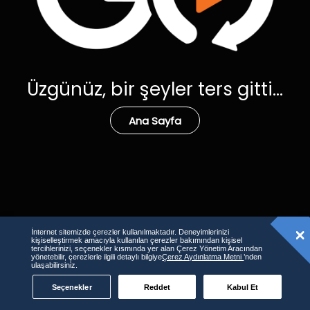
Üzgünüz, bir şeyler ters gitti...
Ana Sayfa
İnternet sitemizde çerezler kullanılmaktadır. Deneyimlerinizi
kişiselleştirmek amacıyla kullanılan çerezler bakımından kişisel
tercihlerinizi, seçenekler kısmında yer alan Çerez Yönetim Aracından
yönetebilir, çerezlerle ilgili detaylı bilgiye
Çerez Aydınlatma Metni
’nden
ulaşabilirsiniz.
Seçenekler
Reddet
Kabul Et