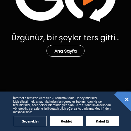
Üzgünüz, bir şeyler ters gitti...
Ana Sayfa
İnternet sitemizde çerezler kullanılmaktadır. Deneyimlerinizi
kişiselleştirmek amacıyla kullanılan çerezler bakımından kişisel
tercihlerinizi, seçenekler kısmında yer alan Çerez Yönetim Aracından
yönetebilir, çerezlerle ilgili detaylı bilgiye
Çerez Aydınlatma Metni
’nden
ulaşabilirsiniz.
Seçenekler
Reddet
Kabul Et