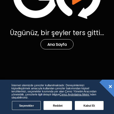
Üzgünüz, bir şeyler ters gitti...
Ana Sayfa
İnternet sitemizde çerezler kullanılmaktadır. Deneyimlerinizi
kişiselleştirmek amacıyla kullanılan çerezler bakımından kişisel
tercihlerinizi, seçenekler kısmında yer alan Çerez Yönetim Aracından
yönetebilir, çerezlerle ilgili detaylı bilgiye
Çerez Aydınlatma Metni
’nden
ulaşabilirsiniz.
Seçenekler
Reddet
Kabul Et