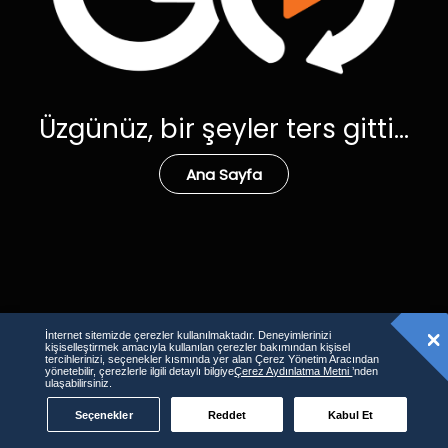
Üzgünüz, bir şeyler ters gitti...
Ana Sayfa
İnternet sitemizde çerezler kullanılmaktadır. Deneyimlerinizi
kişiselleştirmek amacıyla kullanılan çerezler bakımından kişisel
tercihlerinizi, seçenekler kısmında yer alan Çerez Yönetim Aracından
yönetebilir, çerezlerle ilgili detaylı bilgiye
Çerez Aydınlatma Metni
’nden
ulaşabilirsiniz.
Seçenekler
Reddet
Kabul Et