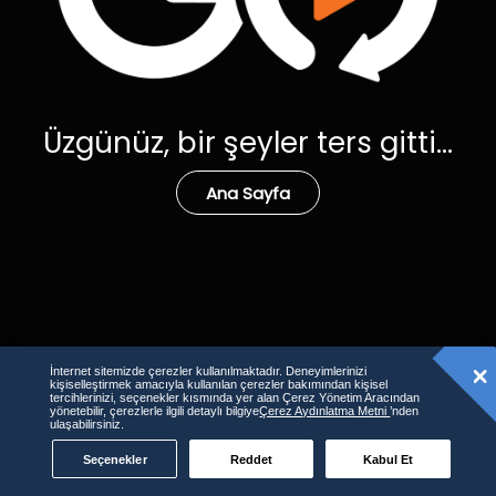
Üzgünüz, bir şeyler ters gitti...
Ana Sayfa
İnternet sitemizde çerezler kullanılmaktadır. Deneyimlerinizi
kişiselleştirmek amacıyla kullanılan çerezler bakımından kişisel
tercihlerinizi, seçenekler kısmında yer alan Çerez Yönetim Aracından
yönetebilir, çerezlerle ilgili detaylı bilgiye
Çerez Aydınlatma Metni
’nden
ulaşabilirsiniz.
Seçenekler
Reddet
Kabul Et