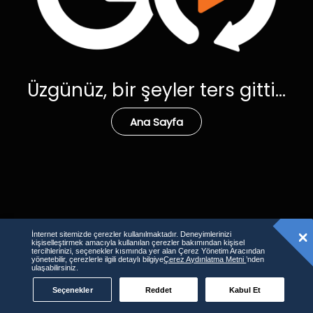
Üzgünüz, bir şeyler ters gitti...
Ana Sayfa
İnternet sitemizde çerezler kullanılmaktadır. Deneyimlerinizi
kişiselleştirmek amacıyla kullanılan çerezler bakımından kişisel
tercihlerinizi, seçenekler kısmında yer alan Çerez Yönetim Aracından
yönetebilir, çerezlerle ilgili detaylı bilgiye
Çerez Aydınlatma Metni
’nden
ulaşabilirsiniz.
Seçenekler
Reddet
Kabul Et