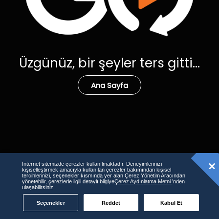
Üzgünüz, bir şeyler ters gitti...
Ana Sayfa
İnternet sitemizde çerezler kullanılmaktadır. Deneyimlerinizi
kişiselleştirmek amacıyla kullanılan çerezler bakımından kişisel
tercihlerinizi, seçenekler kısmında yer alan Çerez Yönetim Aracından
yönetebilir, çerezlerle ilgili detaylı bilgiye
Çerez Aydınlatma Metni
’nden
ulaşabilirsiniz.
Seçenekler
Reddet
Kabul Et