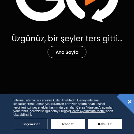
Üzgünüz, bir şeyler ters gitti...
Ana Sayfa
İnternet sitemizde çerezler kullanılmaktadır. Deneyimlerinizi
kişiselleştirmek amacıyla kullanılan çerezler bakımından kişisel
tercihlerinizi, seçenekler kısmında yer alan Çerez Yönetim Aracından
yönetebilir, çerezlerle ilgili detaylı bilgiye
Çerez Aydınlatma Metni
’nden
ulaşabilirsiniz.
Seçenekler
Reddet
Kabul Et