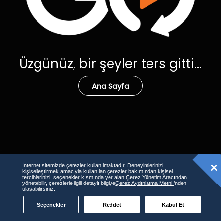
Üzgünüz, bir şeyler ters gitti...
Ana Sayfa
İnternet sitemizde çerezler kullanılmaktadır. Deneyimlerinizi
kişiselleştirmek amacıyla kullanılan çerezler bakımından kişisel
tercihlerinizi, seçenekler kısmında yer alan Çerez Yönetim Aracından
yönetebilir, çerezlerle ilgili detaylı bilgiye
Çerez Aydınlatma Metni
’nden
ulaşabilirsiniz.
Seçenekler
Reddet
Kabul Et