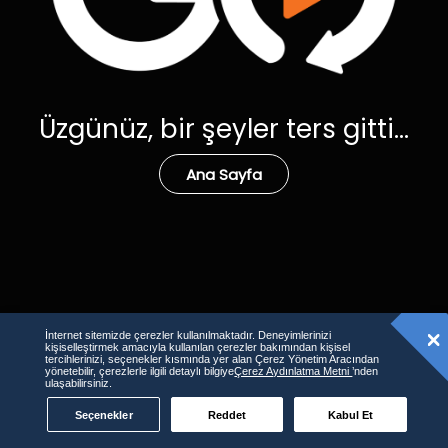
Üzgünüz, bir şeyler ters gitti...
Ana Sayfa
İnternet sitemizde çerezler kullanılmaktadır. Deneyimlerinizi
kişiselleştirmek amacıyla kullanılan çerezler bakımından kişisel
tercihlerinizi, seçenekler kısmında yer alan Çerez Yönetim Aracından
yönetebilir, çerezlerle ilgili detaylı bilgiye
Çerez Aydınlatma Metni
’nden
ulaşabilirsiniz.
Seçenekler
Reddet
Kabul Et