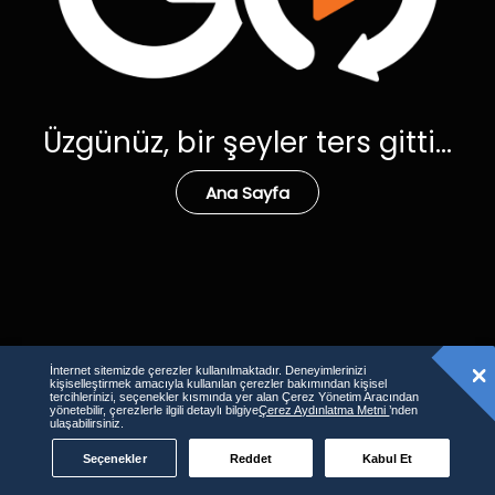
Üzgünüz, bir şeyler ters gitti...
Ana Sayfa
İnternet sitemizde çerezler kullanılmaktadır. Deneyimlerinizi
kişiselleştirmek amacıyla kullanılan çerezler bakımından kişisel
tercihlerinizi, seçenekler kısmında yer alan Çerez Yönetim Aracından
yönetebilir, çerezlerle ilgili detaylı bilgiye
Çerez Aydınlatma Metni
’nden
ulaşabilirsiniz.
Seçenekler
Reddet
Kabul Et