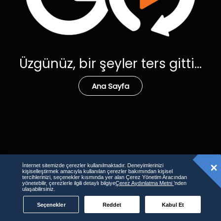
Üzgünüz, bir şeyler ters gitti...
Ana Sayfa
İnternet sitemizde çerezler kullanılmaktadır. Deneyimlerinizi
kişiselleştirmek amacıyla kullanılan çerezler bakımından kişisel
tercihlerinizi, seçenekler kısmında yer alan Çerez Yönetim Aracından
yönetebilir, çerezlerle ilgili detaylı bilgiye
Çerez Aydınlatma Metni
’nden
ulaşabilirsiniz.
Seçenekler
Reddet
Kabul Et