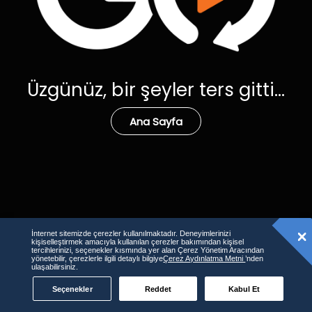
Üzgünüz, bir şeyler ters gitti...
Ana Sayfa
İnternet sitemizde çerezler kullanılmaktadır. Deneyimlerinizi
kişiselleştirmek amacıyla kullanılan çerezler bakımından kişisel
tercihlerinizi, seçenekler kısmında yer alan Çerez Yönetim Aracından
yönetebilir, çerezlerle ilgili detaylı bilgiye
Çerez Aydınlatma Metni
’nden
ulaşabilirsiniz.
Seçenekler
Reddet
Kabul Et