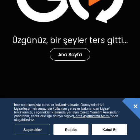
Üzgünüz, bir şeyler ters gitti...
Ana Sayfa
İnternet sitemizde çerezler kullanılmaktadır. Deneyimlerinizi
kişiselleştirmek amacıyla kullanılan çerezler bakımından kişisel
tercihlerinizi, seçenekler kısmında yer alan Çerez Yönetim Aracından
yönetebilir, çerezlerle ilgili detaylı bilgiye
Çerez Aydınlatma Metni
’nden
ulaşabilirsiniz.
Seçenekler
Reddet
Kabul Et