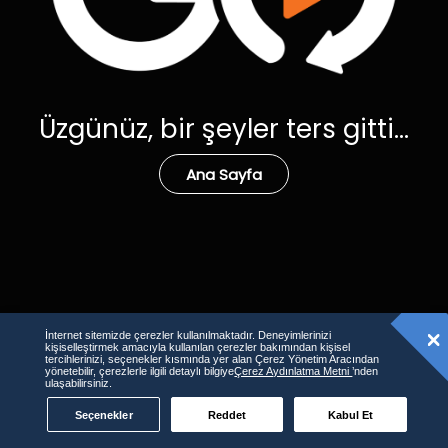
Üzgünüz, bir şeyler ters gitti...
Ana Sayfa
İnternet sitemizde çerezler kullanılmaktadır. Deneyimlerinizi
kişiselleştirmek amacıyla kullanılan çerezler bakımından kişisel
tercihlerinizi, seçenekler kısmında yer alan Çerez Yönetim Aracından
yönetebilir, çerezlerle ilgili detaylı bilgiye
Çerez Aydınlatma Metni
’nden
ulaşabilirsiniz.
Seçenekler
Reddet
Kabul Et