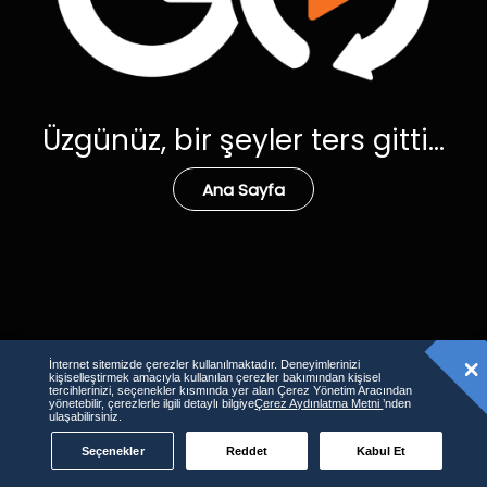
Üzgünüz, bir şeyler ters gitti...
Ana Sayfa
İnternet sitemizde çerezler kullanılmaktadır. Deneyimlerinizi
kişiselleştirmek amacıyla kullanılan çerezler bakımından kişisel
tercihlerinizi, seçenekler kısmında yer alan Çerez Yönetim Aracından
yönetebilir, çerezlerle ilgili detaylı bilgiye
Çerez Aydınlatma Metni
’nden
ulaşabilirsiniz.
Seçenekler
Reddet
Kabul Et