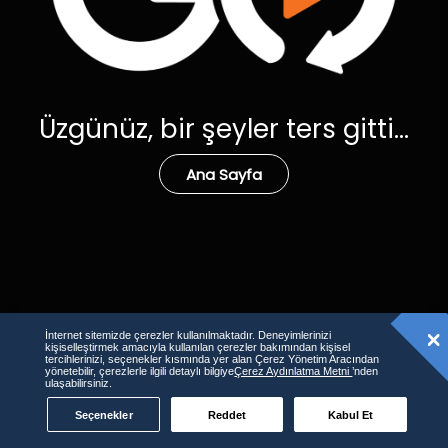
Üzgünüz, bir şeyler ters gitti...
Ana Sayfa
İnternet sitemizde çerezler kullanılmaktadır. Deneyimlerinizi
kişiselleştirmek amacıyla kullanılan çerezler bakımından kişisel
tercihlerinizi, seçenekler kısmında yer alan Çerez Yönetim Aracından
yönetebilir, çerezlerle ilgili detaylı bilgiye
Çerez Aydınlatma Metni
’nden
ulaşabilirsiniz.
Seçenekler
Reddet
Kabul Et