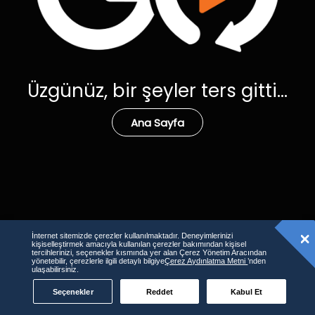
Üzgünüz, bir şeyler ters gitti...
Ana Sayfa
İnternet sitemizde çerezler kullanılmaktadır. Deneyimlerinizi
kişiselleştirmek amacıyla kullanılan çerezler bakımından kişisel
tercihlerinizi, seçenekler kısmında yer alan Çerez Yönetim Aracından
yönetebilir, çerezlerle ilgili detaylı bilgiye
Çerez Aydınlatma Metni
’nden
ulaşabilirsiniz.
Seçenekler
Reddet
Kabul Et