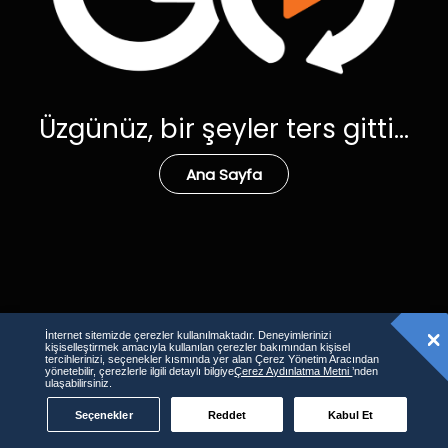
Üzgünüz, bir şeyler ters gitti...
Ana Sayfa
İnternet sitemizde çerezler kullanılmaktadır. Deneyimlerinizi
kişiselleştirmek amacıyla kullanılan çerezler bakımından kişisel
tercihlerinizi, seçenekler kısmında yer alan Çerez Yönetim Aracından
yönetebilir, çerezlerle ilgili detaylı bilgiye
Çerez Aydınlatma Metni
’nden
ulaşabilirsiniz.
Seçenekler
Reddet
Kabul Et