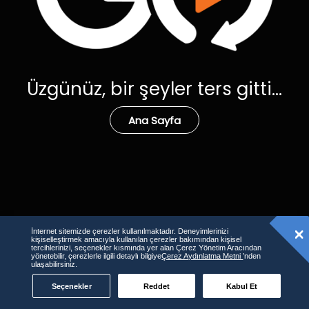
Üzgünüz, bir şeyler ters gitti...
Ana Sayfa
İnternet sitemizde çerezler kullanılmaktadır. Deneyimlerinizi
kişiselleştirmek amacıyla kullanılan çerezler bakımından kişisel
tercihlerinizi, seçenekler kısmında yer alan Çerez Yönetim Aracından
yönetebilir, çerezlerle ilgili detaylı bilgiye
Çerez Aydınlatma Metni
’nden
ulaşabilirsiniz.
Seçenekler
Reddet
Kabul Et