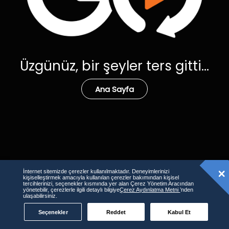
Üzgünüz, bir şeyler ters gitti...
Ana Sayfa
İnternet sitemizde çerezler kullanılmaktadır. Deneyimlerinizi
kişiselleştirmek amacıyla kullanılan çerezler bakımından kişisel
tercihlerinizi, seçenekler kısmında yer alan Çerez Yönetim Aracından
yönetebilir, çerezlerle ilgili detaylı bilgiye
Çerez Aydınlatma Metni
’nden
ulaşabilirsiniz.
Seçenekler
Reddet
Kabul Et