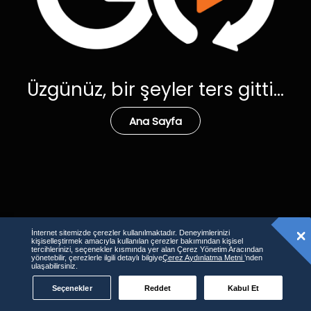
Üzgünüz, bir şeyler ters gitti...
Ana Sayfa
İnternet sitemizde çerezler kullanılmaktadır. Deneyimlerinizi
kişiselleştirmek amacıyla kullanılan çerezler bakımından kişisel
tercihlerinizi, seçenekler kısmında yer alan Çerez Yönetim Aracından
yönetebilir, çerezlerle ilgili detaylı bilgiye
Çerez Aydınlatma Metni
’nden
ulaşabilirsiniz.
Seçenekler
Reddet
Kabul Et