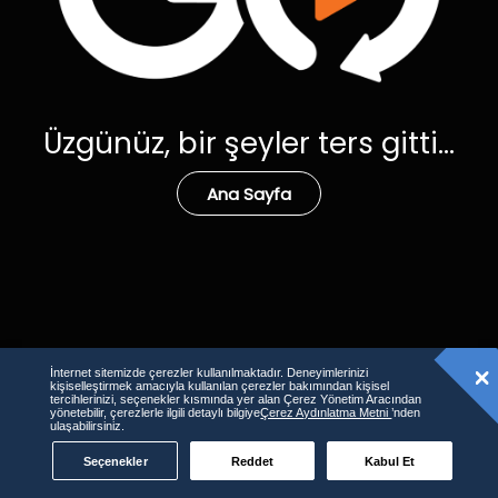
Üzgünüz, bir şeyler ters gitti...
Ana Sayfa
İnternet sitemizde çerezler kullanılmaktadır. Deneyimlerinizi
kişiselleştirmek amacıyla kullanılan çerezler bakımından kişisel
tercihlerinizi, seçenekler kısmında yer alan Çerez Yönetim Aracından
yönetebilir, çerezlerle ilgili detaylı bilgiye
Çerez Aydınlatma Metni
’nden
ulaşabilirsiniz.
Seçenekler
Reddet
Kabul Et