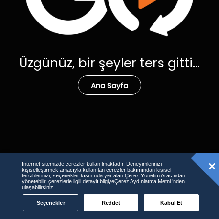
Üzgünüz, bir şeyler ters gitti...
Ana Sayfa
İnternet sitemizde çerezler kullanılmaktadır. Deneyimlerinizi
kişiselleştirmek amacıyla kullanılan çerezler bakımından kişisel
tercihlerinizi, seçenekler kısmında yer alan Çerez Yönetim Aracından
yönetebilir, çerezlerle ilgili detaylı bilgiye
Çerez Aydınlatma Metni
’nden
ulaşabilirsiniz.
Seçenekler
Reddet
Kabul Et