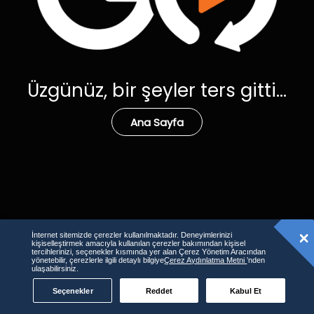
Üzgünüz, bir şeyler ters gitti...
Ana Sayfa
İnternet sitemizde çerezler kullanılmaktadır. Deneyimlerinizi
kişiselleştirmek amacıyla kullanılan çerezler bakımından kişisel
tercihlerinizi, seçenekler kısmında yer alan Çerez Yönetim Aracından
yönetebilir, çerezlerle ilgili detaylı bilgiye
Çerez Aydınlatma Metni
’nden
ulaşabilirsiniz.
Seçenekler
Reddet
Kabul Et