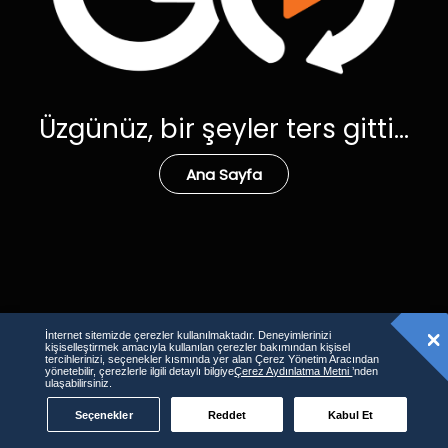
Üzgünüz, bir şeyler ters gitti...
Ana Sayfa
İnternet sitemizde çerezler kullanılmaktadır. Deneyimlerinizi
kişiselleştirmek amacıyla kullanılan çerezler bakımından kişisel
tercihlerinizi, seçenekler kısmında yer alan Çerez Yönetim Aracından
yönetebilir, çerezlerle ilgili detaylı bilgiye
Çerez Aydınlatma Metni
’nden
ulaşabilirsiniz.
Seçenekler
Reddet
Kabul Et