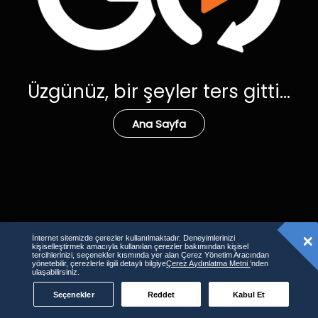
Üzgünüz, bir şeyler ters gitti...
Ana Sayfa
İnternet sitemizde çerezler kullanılmaktadır. Deneyimlerinizi
kişiselleştirmek amacıyla kullanılan çerezler bakımından kişisel
tercihlerinizi, seçenekler kısmında yer alan Çerez Yönetim Aracından
yönetebilir, çerezlerle ilgili detaylı bilgiye
Çerez Aydınlatma Metni
’nden
ulaşabilirsiniz.
Seçenekler
Reddet
Kabul Et