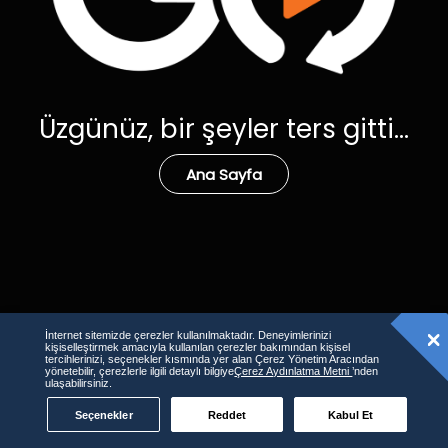
Üzgünüz, bir şeyler ters gitti...
Ana Sayfa
İnternet sitemizde çerezler kullanılmaktadır. Deneyimlerinizi
kişiselleştirmek amacıyla kullanılan çerezler bakımından kişisel
tercihlerinizi, seçenekler kısmında yer alan Çerez Yönetim Aracından
yönetebilir, çerezlerle ilgili detaylı bilgiye
Çerez Aydınlatma Metni
’nden
ulaşabilirsiniz.
Seçenekler
Reddet
Kabul Et