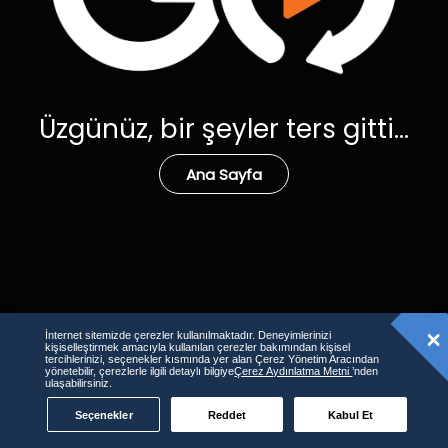
Üzgünüz, bir şeyler ters gitti...
Ana Sayfa
İnternet sitemizde çerezler kullanılmaktadır. Deneyimlerinizi
kişiselleştirmek amacıyla kullanılan çerezler bakımından kişisel
tercihlerinizi, seçenekler kısmında yer alan Çerez Yönetim Aracından
yönetebilir, çerezlerle ilgili detaylı bilgiye
Çerez Aydınlatma Metni
’nden
ulaşabilirsiniz.
Seçenekler
Reddet
Kabul Et