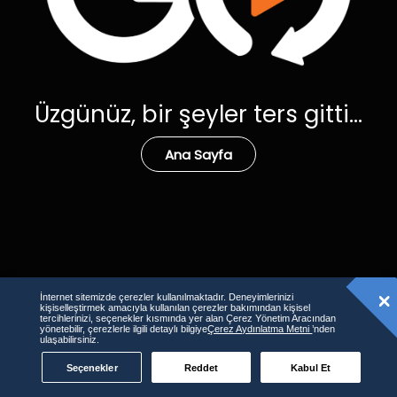
Üzgünüz, bir şeyler ters gitti...
Ana Sayfa
İnternet sitemizde çerezler kullanılmaktadır. Deneyimlerinizi
kişiselleştirmek amacıyla kullanılan çerezler bakımından kişisel
tercihlerinizi, seçenekler kısmında yer alan Çerez Yönetim Aracından
yönetebilir, çerezlerle ilgili detaylı bilgiye
Çerez Aydınlatma Metni
’nden
ulaşabilirsiniz.
Seçenekler
Reddet
Kabul Et