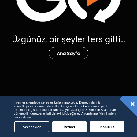
Üzgünüz, bir şeyler ters gitti...
Ana Sayfa
İnternet sitemizde çerezler kullanılmaktadır. Deneyimlerinizi
kişiselleştirmek amacıyla kullanılan çerezler bakımından kişisel
tercihlerinizi, seçenekler kısmında yer alan Çerez Yönetim Aracından
yönetebilir, çerezlerle ilgili detaylı bilgiye
Çerez Aydınlatma Metni
’nden
ulaşabilirsiniz.
Seçenekler
Reddet
Kabul Et