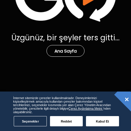
Üzgünüz, bir şeyler ters gitti...
Ana Sayfa
İnternet sitemizde çerezler kullanılmaktadır. Deneyimlerinizi
kişiselleştirmek amacıyla kullanılan çerezler bakımından kişisel
tercihlerinizi, seçenekler kısmında yer alan Çerez Yönetim Aracından
yönetebilir, çerezlerle ilgili detaylı bilgiye
Çerez Aydınlatma Metni
’nden
ulaşabilirsiniz.
Seçenekler
Reddet
Kabul Et