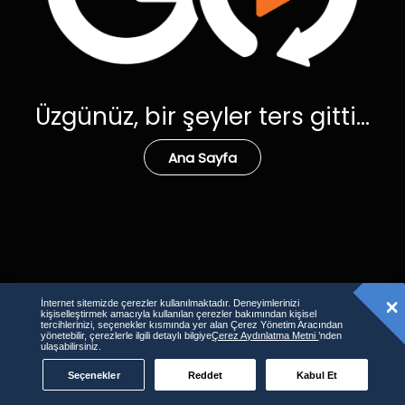
Üzgünüz, bir şeyler ters gitti...
Ana Sayfa
İnternet sitemizde çerezler kullanılmaktadır. Deneyimlerinizi
kişiselleştirmek amacıyla kullanılan çerezler bakımından kişisel
tercihlerinizi, seçenekler kısmında yer alan Çerez Yönetim Aracından
yönetebilir, çerezlerle ilgili detaylı bilgiye
Çerez Aydınlatma Metni
’nden
ulaşabilirsiniz.
Seçenekler
Reddet
Kabul Et