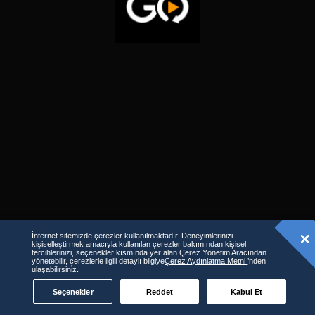
İnternet sitemizde çerezler kullanılmaktadır. Deneyimlerinizi
kişiselleştirmek amacıyla kullanılan çerezler bakımından kişisel
tercihlerinizi, seçenekler kısmında yer alan Çerez Yönetim Aracından
yönetebilir, çerezlerle ilgili detaylı bilgiye
Çerez Aydınlatma Metni
’nden
ulaşabilirsiniz.
Seçenekler
Reddet
Kabul Et