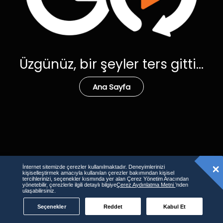
Üzgünüz, bir şeyler ters gitti...
Ana Sayfa
İnternet sitemizde çerezler kullanılmaktadır. Deneyimlerinizi
kişiselleştirmek amacıyla kullanılan çerezler bakımından kişisel
tercihlerinizi, seçenekler kısmında yer alan Çerez Yönetim Aracından
yönetebilir, çerezlerle ilgili detaylı bilgiye
Çerez Aydınlatma Metni
’nden
ulaşabilirsiniz.
Seçenekler
Reddet
Kabul Et