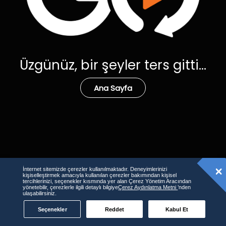
Üzgünüz, bir şeyler ters gitti...
Ana Sayfa
İnternet sitemizde çerezler kullanılmaktadır. Deneyimlerinizi
kişiselleştirmek amacıyla kullanılan çerezler bakımından kişisel
tercihlerinizi, seçenekler kısmında yer alan Çerez Yönetim Aracından
yönetebilir, çerezlerle ilgili detaylı bilgiye
Çerez Aydınlatma Metni
’nden
ulaşabilirsiniz.
Seçenekler
Reddet
Kabul Et