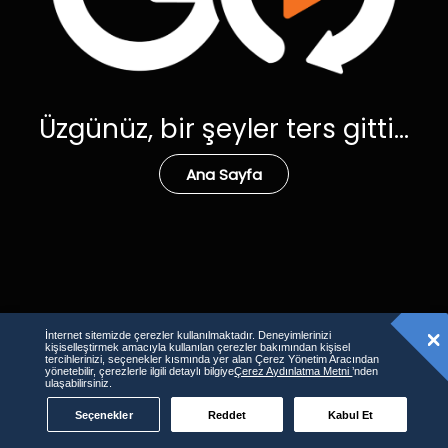
Üzgünüz, bir şeyler ters gitti...
Ana Sayfa
İnternet sitemizde çerezler kullanılmaktadır. Deneyimlerinizi
kişiselleştirmek amacıyla kullanılan çerezler bakımından kişisel
tercihlerinizi, seçenekler kısmında yer alan Çerez Yönetim Aracından
yönetebilir, çerezlerle ilgili detaylı bilgiye
Çerez Aydınlatma Metni
’nden
ulaşabilirsiniz.
Seçenekler
Reddet
Kabul Et