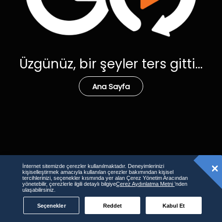
Üzgünüz, bir şeyler ters gitti...
Ana Sayfa
İnternet sitemizde çerezler kullanılmaktadır. Deneyimlerinizi
kişiselleştirmek amacıyla kullanılan çerezler bakımından kişisel
tercihlerinizi, seçenekler kısmında yer alan Çerez Yönetim Aracından
yönetebilir, çerezlerle ilgili detaylı bilgiye
Çerez Aydınlatma Metni
’nden
ulaşabilirsiniz.
Seçenekler
Reddet
Kabul Et