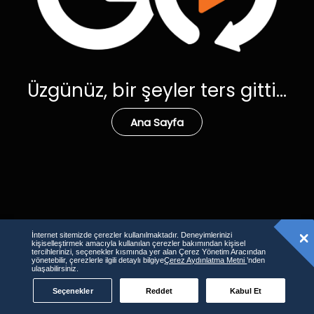
Üzgünüz, bir şeyler ters gitti...
Ana Sayfa
İnternet sitemizde çerezler kullanılmaktadır. Deneyimlerinizi
kişiselleştirmek amacıyla kullanılan çerezler bakımından kişisel
tercihlerinizi, seçenekler kısmında yer alan Çerez Yönetim Aracından
yönetebilir, çerezlerle ilgili detaylı bilgiye
Çerez Aydınlatma Metni
’nden
ulaşabilirsiniz.
Seçenekler
Reddet
Kabul Et