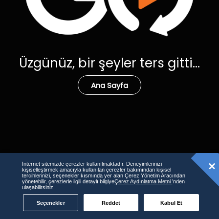
Üzgünüz, bir şeyler ters gitti...
Ana Sayfa
İnternet sitemizde çerezler kullanılmaktadır. Deneyimlerinizi
kişiselleştirmek amacıyla kullanılan çerezler bakımından kişisel
tercihlerinizi, seçenekler kısmında yer alan Çerez Yönetim Aracından
yönetebilir, çerezlerle ilgili detaylı bilgiye
Çerez Aydınlatma Metni
’nden
ulaşabilirsiniz.
Seçenekler
Reddet
Kabul Et