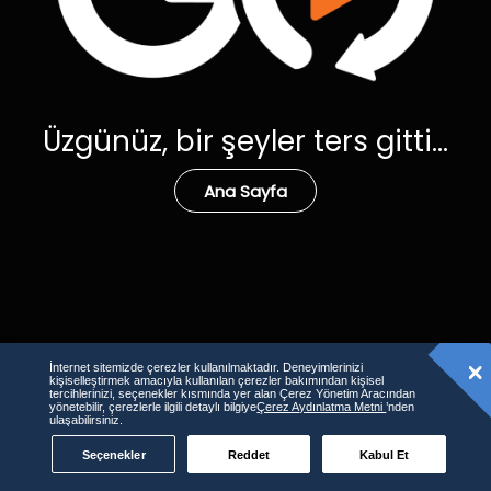
Üzgünüz, bir şeyler ters gitti...
Ana Sayfa
İnternet sitemizde çerezler kullanılmaktadır. Deneyimlerinizi
kişiselleştirmek amacıyla kullanılan çerezler bakımından kişisel
tercihlerinizi, seçenekler kısmında yer alan Çerez Yönetim Aracından
yönetebilir, çerezlerle ilgili detaylı bilgiye
Çerez Aydınlatma Metni
’nden
ulaşabilirsiniz.
Seçenekler
Reddet
Kabul Et